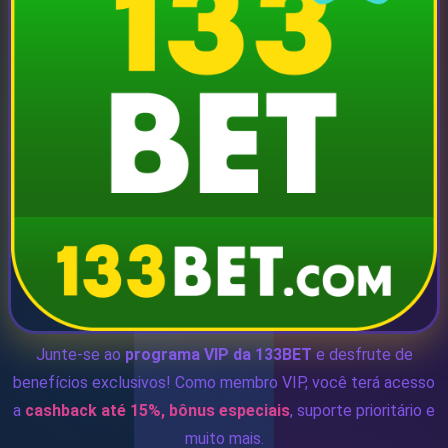
Game
Lottery
👤 CONTA
Login
Cadastro
Junte-se ao
programa VIP da 133BET
e desfrute de
benefícios exclusivos! Como membro VIP, você terá acesso
Bônus
a
cashback até 15%, bônus especiais
, suporte prioritário e
muito mais.