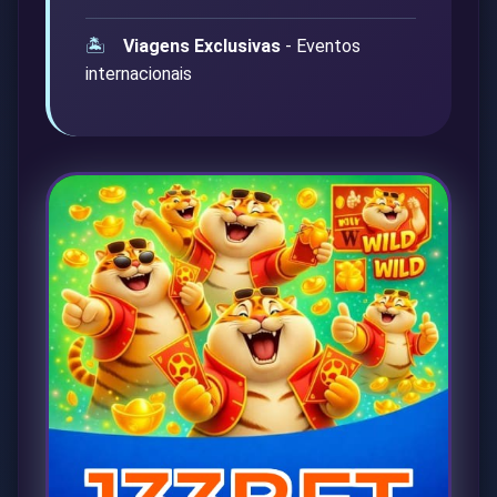
🏝️
Viagens Exclusivas
- Eventos
internacionais