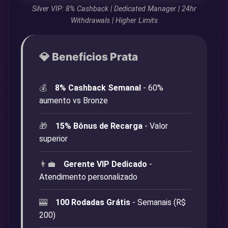
Silver VIP: 8% Cashback | Dedicated Manager | 24hr
Withdrawals | Higher Limits
💎 Benefícios Prata
💰
8% Cashback Semanal
- 60%
aumento vs Bronze
🎁
15% Bônus de Recarga
- Valor
superior
👨‍💼
Gerente VIP Dedicado
-
Atendimento personalizado
🎰
100 Rodadas Grátis
- Semanais (R$
200)