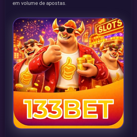
em volume de apostas.