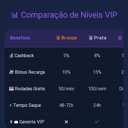
📊 Comparação de Níveis VIP
Benefício
🥉 Bronze
🥈 Prata
🥇 O
💰 Cashback
5%
8%
12
🎁 Bônus Recarga
10%
15%
20
🎰 Rodadas Grátis
50/mês
100/sem
Diár
⚡ Tempo Saque
48-72h
24h
12
👨‍💼 Gerente VIP
❌
✅
✅