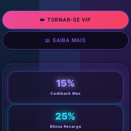
VIP
👑 TORNAR-SE VIP
📖 SAIBA MAIS
🏆 PLATAFORMA
Plataforma
Bet
15%
Win
Cashback Max
APP
25%
Bônus Recarga