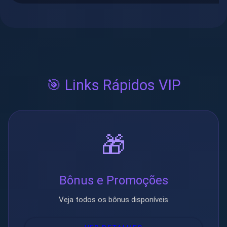
🎯 Links Rápidos VIP
🎁
Bônus e Promoções
Veja todos os bônus disponíveis