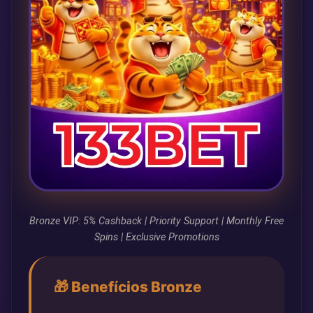
Bronze VIP: 5% Cashback | Priority Support | Monthly Free
Spins | Exclusive Promotions
🎁 Benefícios Bronze