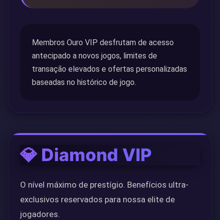
Membros Ouro VIP desfrutam de acesso
antecipado a novos jogos, limites de
transação elevados e ofertas personalizadas
baseadas no histórico de jogo.
💎 Diamond VIP
O nível máximo de prestígio. Benefícios ultra-
exclusivos reservados para nossa elite de
jogadores.