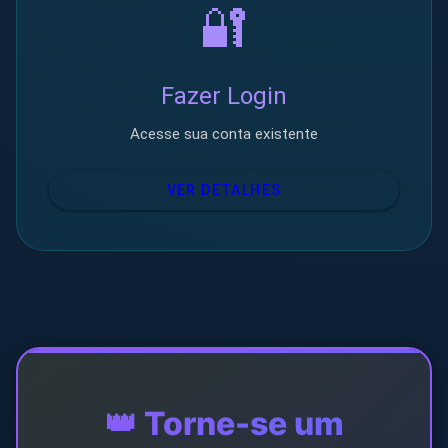
🔐
Fazer Login
Acesse sua conta existente
VER DETALHES
👑 Torne-se um