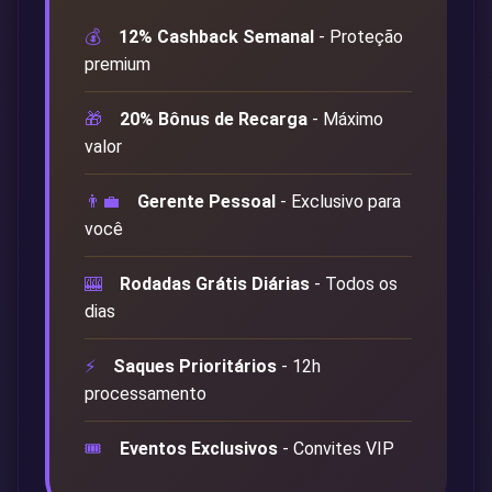
💰
12% Cashback Semanal
- Proteção
premium
🎁
20% Bônus de Recarga
- Máximo
valor
👨‍💼
Gerente Pessoal
- Exclusivo para
você
🎰
Rodadas Grátis Diárias
- Todos os
dias
⚡
Saques Prioritários
- 12h
processamento
🎟️
Eventos Exclusivos
- Convites VIP