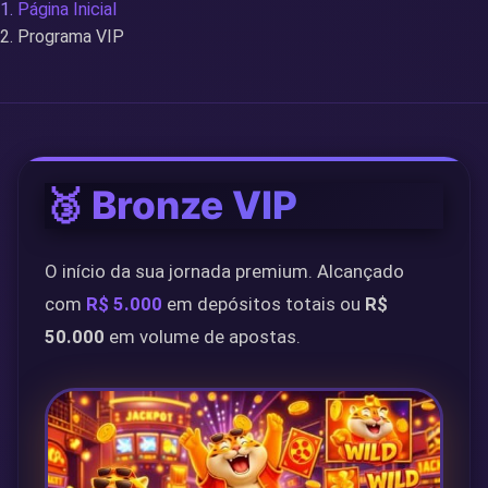
Página Inicial
Programa VIP
📱 Telegram
📘 Facebook
🥉 Bronze VIP
O início da sua jornada premium. Alcançado
com
R$ 5.000
em depósitos totais ou
R$
50.000
em volume de apostas.