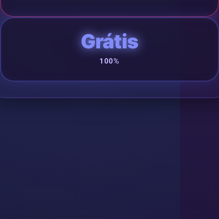
Grátis
100%