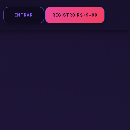
ENTRAR
REGISTRO R$+9~99
👤 CONTA
Login
Cadastro
Bônus
VIP