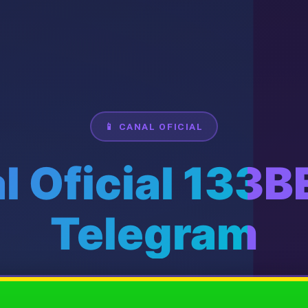
📱 CANAL OFICIAL
🌐 SOCIAL & CONTATO
l Oficial 133B
📱 Telegram
📘 Facebook
Telegram