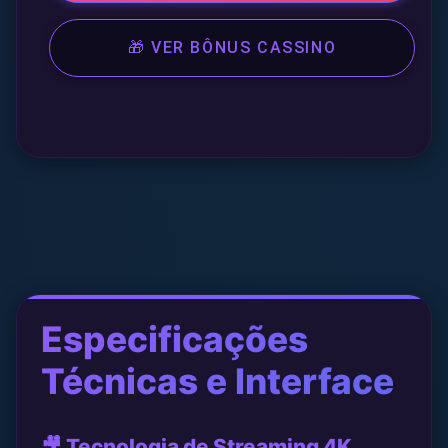
🎁 VER BÔNUS CASSINO
Especificações
Técnicas e Interface
🎥 Tecnologia de Streaming 4K