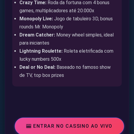
Crazy Time:
Roda da fortuna com 4 bonus
games, multiplicadores até 20.000x
Monopoly Live:
Jogo de tabuleiro 3D, bonus
rounds Mr. Monopoly
Dream Catcher:
Money wheel simples, ideal
para iniciantes
Lightning Roulette:
Roleta eletrificada com
lucky numbers 500x
Deal or No Deal:
Baseado no famoso show
de TV, top box prizes
🎰 ENTRAR NO CASSINO AO VIVO