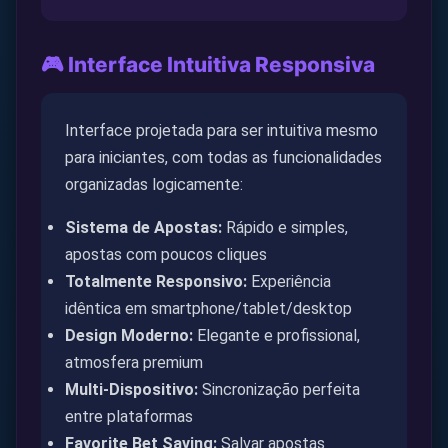
🎮 Interface Intuitiva Responsiva
Interface projetada para ser intuitiva mesmo
para iniciantes, com todas as funcionalidades
organizadas logicamente:
Sistema de Apostas:
Rápido e simples,
apostas com poucos cliques
Totalmente Responsivo:
Experiência
idêntica em smartphone/tablet/desktop
Design Moderno:
Elegante e profissional,
atmosfera premium
Multi-Dispositivo:
Sincronização perfeita
entre plataformas
Favorite Bet Saving:
Salvar apostas