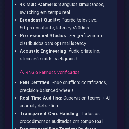
4K Multi-Câmera:
8 ângulos simultâneos,
switching em tempo real
Broadcast Quality:
Padrão televisivo,
60fps constante, latency <200ms
Professional Studios:
Geograficamente
distribuídos para optimal latency
Acoustic Engineering:
Áudio cristalino,
eliminação ruído background
🔍 RNG e Fairness Verificados
RNG Certified:
Shoe shufflers certificados,
precision-balanced wheels
Real-Time Auditing:
Supervision teams + AI
anomaly detection
Transparent Card Handling:
Todos os
procedimentos auditados em tempo real