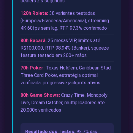
dealers 2.3 segundos
120h Roleta:
38 variantes testadas
(Europeia/Francesa/Americana), streaming
4K 60fps sem lag, RTP 97.3% confirmado
80h Bacará:
25 mesas VIP, limites até
R$100.000, RTP 98.94% (Banker), squeeze
feature testado em 200+ mãos
70h Poker:
Texas Hold'em, Caribbean Stud,
Three Card Poker, estratégia optimal
verificada, progressive jackpots ativos
80h Game Shows:
Crazy Time, Monopoly
Live, Dream Catcher, multiplicadores até
20.000x verificados
Resultado dos Testes:
98.7% das