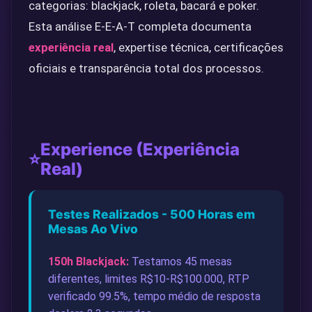
categorias: blackjack, roleta, bacará e poker.
Esta análise E-E-A-T completa documenta
experiência real
, expertise técnica, certificações
oficiais e transparência total dos processos.
Experience (Experiência
⭐
Real)
Testes Realizados - 500 Horas em
Mesas Ao Vivo
150h Blackjack:
Testamos 45 mesas
diferentes, limites R$10-R$100.000, RTP
verificado 99.5%, tempo médio de resposta