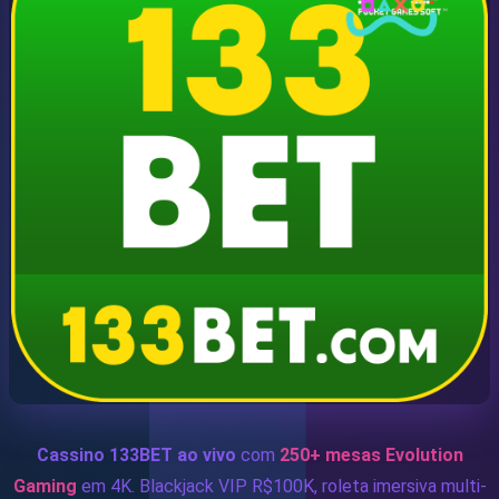
Game
Lottery
👤 CONTA
Login
Cadastro
Bônus
Cassino 133BET ao vivo
com
250+ mesas Evolution
Gaming
em 4K. Blackjack VIP R$100K, roleta imersiva multi-