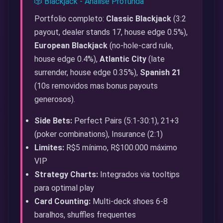
🎲 Blackjack - Análise Profunda
Portfolio completo:
Classic Blackjack
(3:2
payout, dealer stands 17, house edge 0.5%),
European Blackjack
(no-hole-card rule,
house edge 0.4%),
Atlantic City
(late
surrender, house edge 0.35%),
Spanish 21
(10s removidos mas bonus payouts
generosos).
Side Bets:
Perfect Pairs (5:1-30:1), 21+3
(poker combinations), Insurance (2:1)
Limites:
R$5 mínimo, R$100.000 máximo
VIP
Strategy Charts:
Integrados via tooltips
para optimal play
Card Counting:
Multi-deck shoes 6-8
baralhos, shuffles frequentes