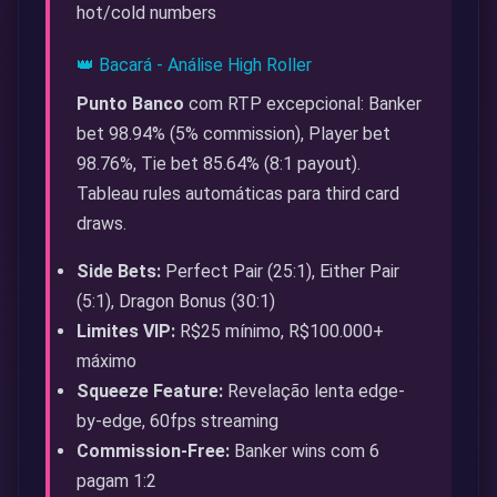
hot/cold numbers
👑 Bacará - Análise High Roller
Punto Banco
com RTP excepcional: Banker
bet 98.94% (5% commission), Player bet
98.76%, Tie bet 85.64% (8:1 payout).
Tableau rules automáticas para third card
draws.
Side Bets:
Perfect Pair (25:1), Either Pair
(5:1), Dragon Bonus (30:1)
Limites VIP:
R$25 mínimo, R$100.000+
máximo
Squeeze Feature:
Revelação lenta edge-
by-edge, 60fps streaming
Commission-Free:
Banker wins com 6
pagam 1:2