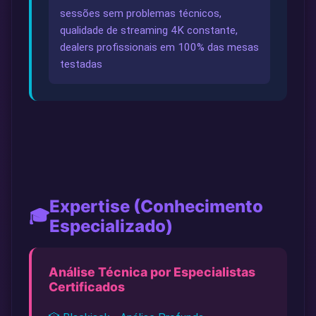
sessões sem problemas técnicos,
qualidade de streaming 4K constante,
dealers profissionais em 100% das mesas
testadas
Expertise (Conhecimento
🎓
Especializado)
Análise Técnica por Especialistas
Certificados